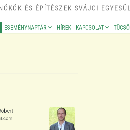
ÖKÖK ÉS ÉPÍTÉSZEK SVÁJCI EGYESÜ
ESEMÉNYNAPTÁR
HÍREK
KAPCSOLAT
TÜCSÖ
IGATION
Róbert
il.com