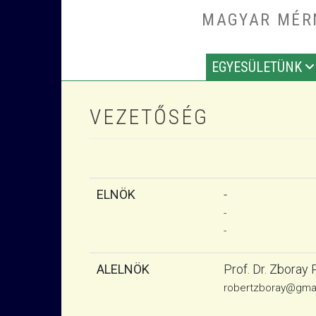
Ugrás a tartalomra
MAGYAR MÉRN
EGYESÜLETÜNK
MAIN NAV
VEZETŐSÉG
ELNÖK
-
-
-
ALELNÖK
Prof. Dr. Zboray 
robertzboray@gma