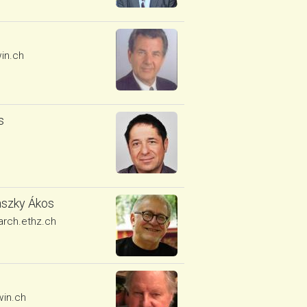
in.ch
s
nszky Ákos
rch.ethz.ch
in.ch