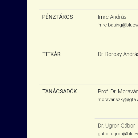
PÉNZTÁROS
Imre András
imre-bauing@bluew
TITKÁR
Dr. Borosy Andrá
TANÁCSADÓK
Prof. Dr. Moravá
moravanszky@gta.a
Dr. Ugron Gábor
gabor.ugron@bluew